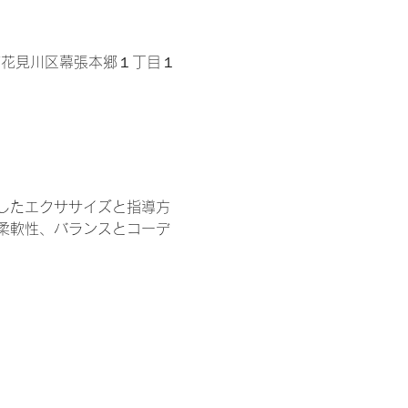
県千葉市花見川区幕張本郷１丁目１
したエクササイズと指導方
柔軟性、バランスとコーデ