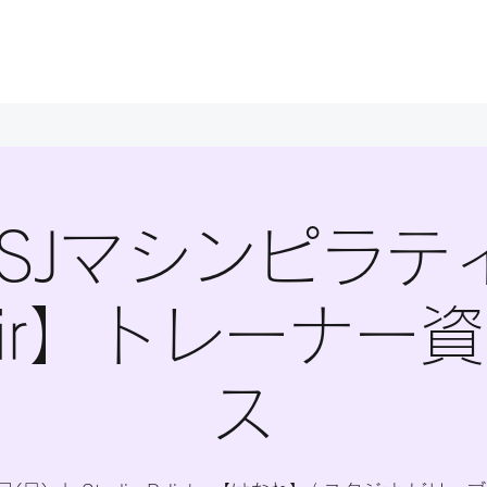
BESJマシンピラテ
air】トレーナー
ス