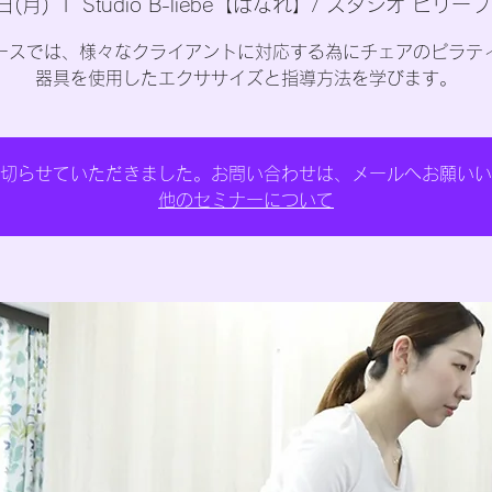
日(月)
  |  
Studio B-liebe【はなれ】/ スタジオ ビリー
ースでは、様々なクライアントに対応する為にチェアのピラテ
器具を使用したエクササイズと指導方法を学びます。
切らせていただきました。お問い合わせは、メールへお願いい
他のセミナーについて