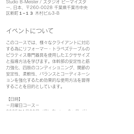
Studio B-Meister / スタジオ ビーマイスタ
ー, 日本、〒260-0028 千葉県千葉市中央
区新町１−１３ 木村ビル3-B
イベントについて
このコースでは、様々なクライアントに対応
する為にリフォーマー・トラペズテーブルの
ピラティス専門器具を使用したエクササイズ
と指導方法を学びます。体幹部の安定性と筋
力強化、四肢のコンディショニング、関節の
安定性、柔軟性、バランスとコーディネーシ
ョンを強化するため効果的な使用方法を習得
することを目的としています。
【日時】
－月曜日コース－
2025年1月20日（月）Start － 2ヶ月（計
22時間）
毎週月曜日　13：00～16：00