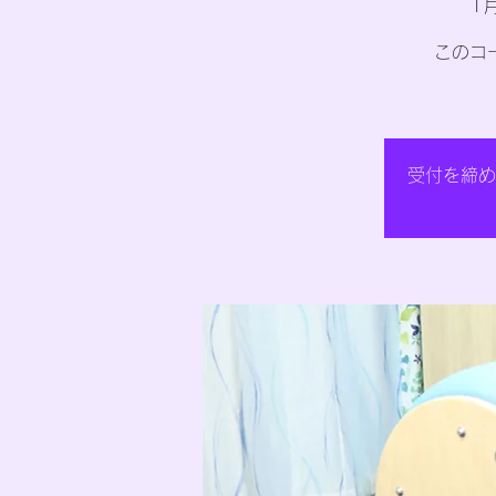
1
このコ
受付を締め