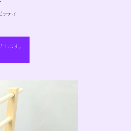
スター
ピラティ
たします。