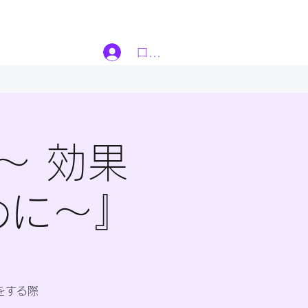
ログイン
～ 効果
めに～』
をする際