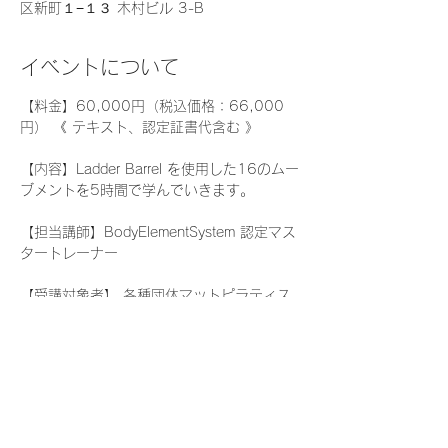
区新町１−１３ 木村ビル 3-B
イベントについて
【料金】60,000円（税込価格：66,000
円） 《 テキスト、認定証書代含む 》
【内容】Ladder Barrel を使用した16のムー
ブメントを5時間で学んでいきます。
【担当講師】BodyElementSystem 認定マス
タートレーナー
【受講対象者】 各種団体マットピラティス
インストラクター資格保持者
≪ お問い合わせ ≫
メール または お電話にてお気軽にご連絡く
ださい。
続きを読む >>