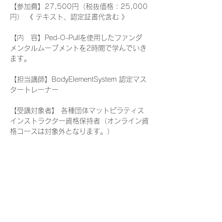
【参加費】27,500円（税抜価格：25,000
円） 《 テキスト、認定証書代含む 》
【内　容】Ped-O-Pullを使用したファンダ
メンタルムーブメントを2時間で学んでいき
ます。
【担当講師】BodyElementSystem 認定マス
タートレーナー
【受講対象者】 各種団体マットピラティス
インストラクター資格保持者（オンライン資
格コースは対象外となります。）
≪ お問い合わせ ≫
メール または お電話にてお気軽にご連絡く
ださい。
続きを読む >>