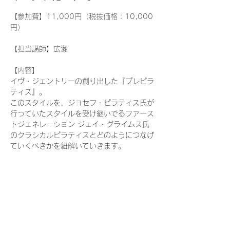
【参加費】11,000円（税抜価格：10,000
円）
【担当講師】広瀬
【内容】
イヴ・ジェントリーの創り出した『プレピラ
ティス』。
このスタイルを、ジョセフ・ピラティス氏が
行っていたスタイルを受け継いでるファース
トジェネレーション ジェイ・グライムス氏
のクラシカルピラティスとどのようにつなげ
ていくべきかを紐解いていきます。
【対象】各種団体マットピラティスインスト
ラクター資格保持者
続きを読む >>