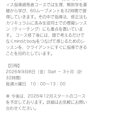
ィス指導資格者コースでは生理、解剖学を基
礎から学び、60ムーブメントを32時間で習
得していきます。その中で指導法、修正法も
カリキュラムに含み生徒同士での模擬レッス
ン（ティーチング）にも重点を置いていま
す。 コース修了後には、頭で考えるだけで
なくmindとbodyをつなげて感じるためのレ
ッスンを、クライアントにすぐに指導できる
ことを目的としています。
【日程】
2026年9月8日（金）Start － 3ヶ月（計
32時間）
毎週火曜日　10：00～13：00
※ 今後は、2026年12月スタートのコース
を予定しております。詳細はお気軽にお問い
合わせください。
【料金】198,000円（税抜価格：
180,000円） 《 テキスト、認定証書代含