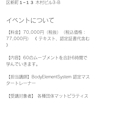
区新町１−１３ 木村ビル3-B
イベントについて
【料金】70,000円（税抜）（税込価格：
77,000円） 《 テキスト、認定証書代含む 
》 
【内容】60のムーブメントを合計6時間で
学んでいきます。
【担当講師】BodyElementSystem 認定マス
タートレーナー
【受講対象者】 各種団体マットピラティス
インストラクター資格保持者（経験に応じて
クラス構成いたします。） 
≪ お問い合わせ ≫ 
メール または お電話にてお気軽にご連絡く
ださい。